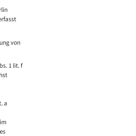
lin
rfasst
rung von
 1 lit. f
hst
. a
 im
des