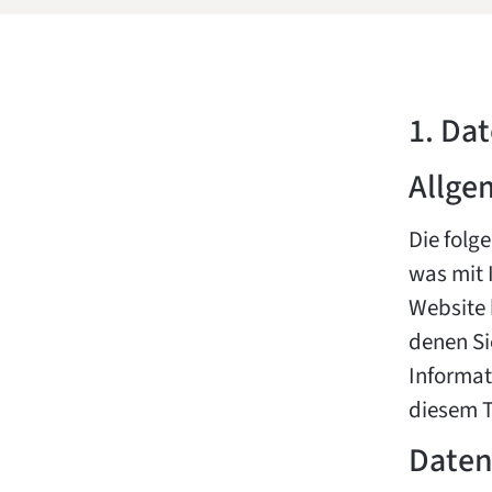
1. Da
Allge
Die folg
was mit 
Website 
denen Si
Informat
diesem T
Daten