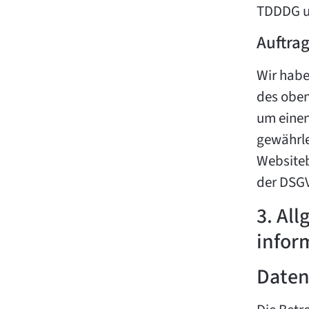
TDDDG um
Auftra
Wir habe
des oben
um einen
gewährle
Websiteb
der DSGV
3. Al
infor
Daten