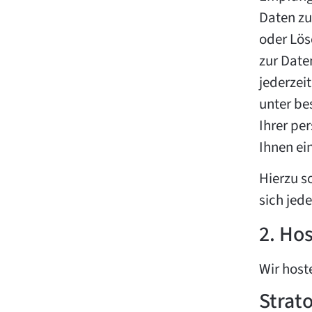
Daten zu
oder Lös
zur Date
jederzei
unter be
Ihrer pe
Ihnen ei
Hierzu s
sich jed
2. Ho
Wir host
Strat