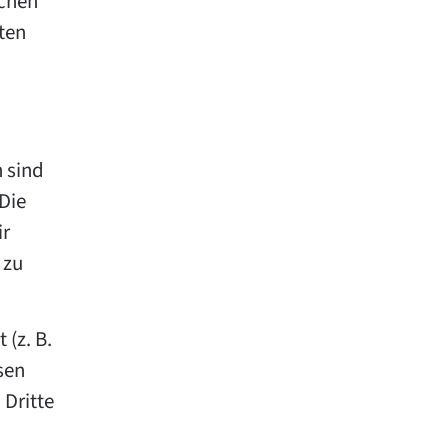
ichen
ten
 sind
 Die
ir
 zu
 (z. B.
sen
 Dritte