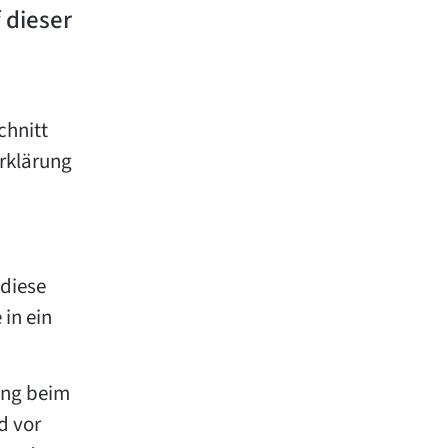
 dieser
chnitt
erklärung
 diese
 in ein
ung beim
d vor