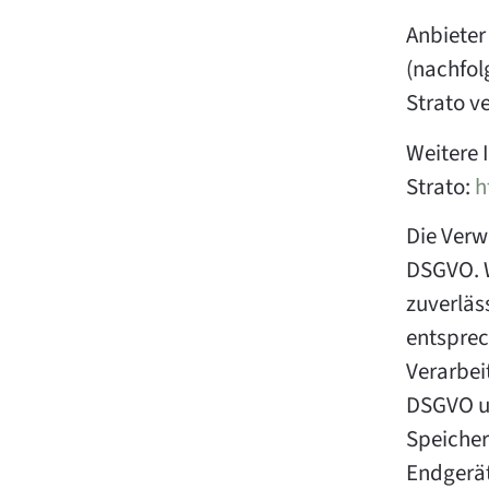
Anbieter
(nachfol
Strato ve
Weitere 
Strato:
h
Die Verwe
DSGVO. W
zuverläs
entsprec
Verarbeit
DSGVO un
Speicher
Endgerät