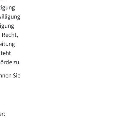
tigung
illigung
ligung
 Recht,
eitung
steht
örde zu.
nnen Sie
er: