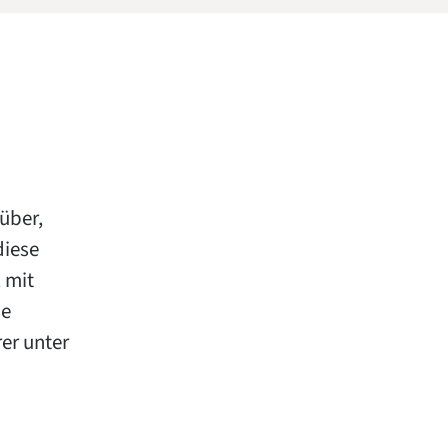
über,
diese
 mit
he
er unter