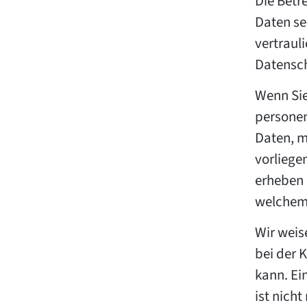
Die Betr
Daten se
vertraul
Datensch
Wenn Sie
persone
Daten, m
vorliege
erheben 
welchem
Wir weis
bei der 
kann. Ei
ist nicht