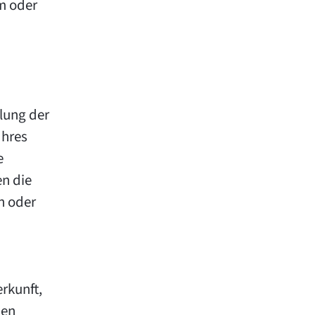
em oder
llung der
Ihres
e
n die
n oder
rkunft,
nen