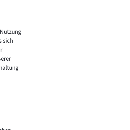
r Nutzung
s sich
r
serer
haltung